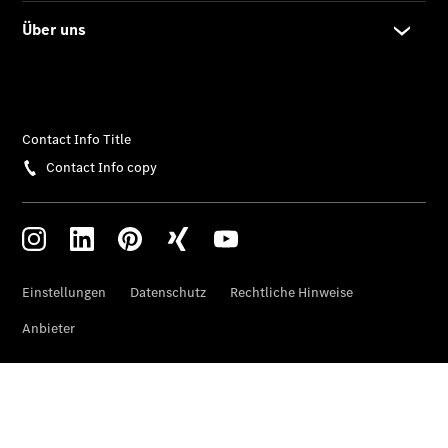
Übersicht
140 Jahre
Innovation
Mercedes-
Benz
Store
Neuwagenangebote
Leasing
Privatkunden
Leasing
Gewerbekunden
Finanzierung
Privatkunden