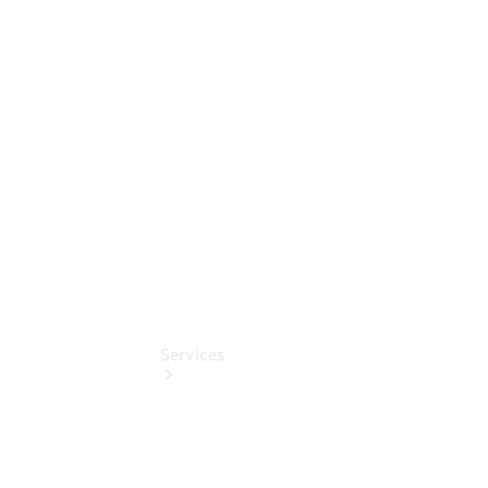
Sterne -
elektrisch
Mercedes-
Benz
Online
Store
Services