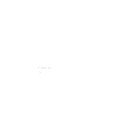
Finanzdienste
Digitale
Extras
Über uns
Übersicht
Kontakt