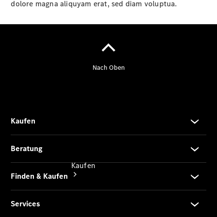
vereinbaren
dolore magna aliquyam erat, sed diam voluptua.
Servicetermin
buchen
Probefahrt
vereinbaren
Konfigurator
Modellübersicht
Kaufen