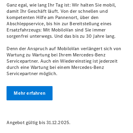
Übersicht
Ganz egal, wie lang Ihr Tag ist: Wir halten Sie mobil,
Neuwagenangebote
damit Ihr Geschäft läuft. Von der schnellen und
kompetenten Hilfe am Pannenort, über den
Abschleppservice, bis hin zur Bereitstellung eines
Ersatzfahrzeugs: Mit MobiloVan sind Sie immer
sorgenfrei unterwegs. Und das bis zu 30 Jahre lang.
Denn der Anspruch auf MobiloVan verlängert sich von
Übersicht
Wartung zu Wartung bei Ihrem Mercedes-Benz
Transporter
Servicepartner. Auch ein Wiedereinstieg ist jederzeit
Highlights
durch eine Wartung bei einem Mercedes-Benz
Leasing
Servicepartner möglich.
Privatkunden
Leasing
Gewerbekunden
Mehr erfahren
Finanzierung
Privatkunden
Finanzierung
Gewerbekunden
Mercedes-
Angebot gültig bis 31.12.2025.
Benz