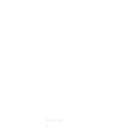
Digitale
Extras
Serviceangebote
Services