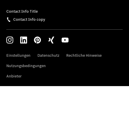
Sprinter
Fahrgestell
eSprinter
Fahrgestell
- elektrisch
Vito
Vito
Kastenwagen
eVito
Kastenwagen
- elektrisch
Vito Mixto
Vito Tourer
eVito
Tourer -