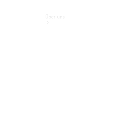
Über uns
Übersicht
Kontakt
Ansprechpartner
Vans &
Nutzfahrzeuge
Ansprechpartner