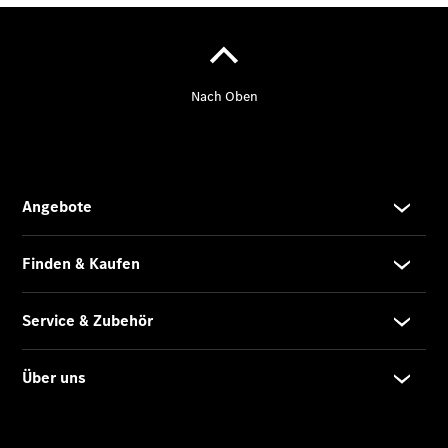
Store
Gebrauchtwagensuche
Elektrotransporter
Sprinter
Sprinter
Kastenwagen
eSprinter
Kastenwagen
- elektrisch
Sprinter
Tourer
Sprinter
Pritschenfahrzeug
eSprinter
Pritschenfahrzeug
- elektrisch